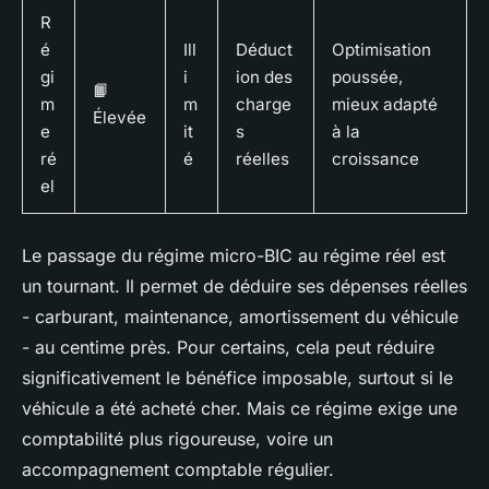
R
é
Ill
Déduct
Optimisation
gi
i
ion des
poussée,
📙
m
m
charge
mieux adapté
Élevée
e
it
s
à la
ré
é
réelles
croissance
el
Le passage du régime micro-BIC au régime réel est
un tournant. Il permet de déduire ses dépenses réelles
- carburant, maintenance, amortissement du véhicule
- au centime près. Pour certains, cela peut réduire
significativement le bénéfice imposable, surtout si le
véhicule a été acheté cher. Mais ce régime exige une
comptabilité plus rigoureuse, voire un
accompagnement comptable régulier.