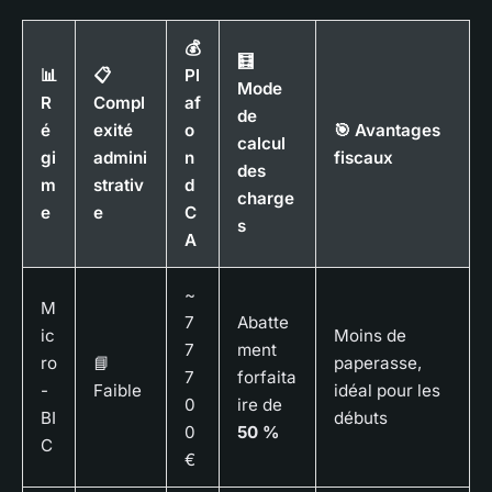
💰
🧮
📊
📋
Pl
Mode
R
Compl
af
de
é
exité
o
🎯 Avantages
calcul
gi
admini
n
fiscaux
des
m
strativ
d
charge
e
e
C
s
A
~
M
7
Abatte
ic
Moins de
7
ment
ro
📘
paperasse,
7
forfaita
-
Faible
idéal pour les
0
ire de
BI
débuts
0
50 %
C
€