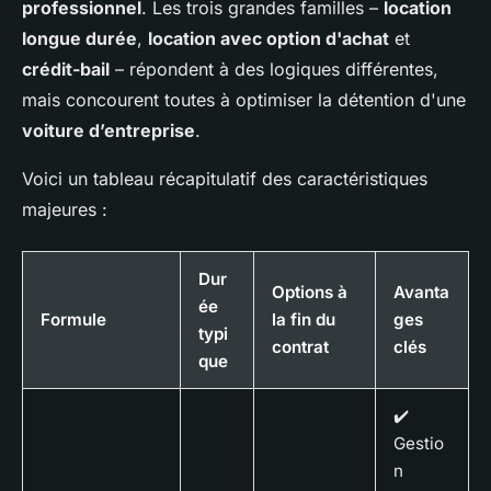
professionnel
. Les trois grandes familles –
location
longue durée
,
location avec option d'achat
et
crédit-bail
– répondent à des logiques différentes,
mais concourent toutes à optimiser la détention d'une
voiture d’entreprise
.
Voici un tableau récapitulatif des caractéristiques
majeures :
Dur
Options à
Avanta
ée
Formule
la fin du
ges
typi
contrat
clés
que
✔️
Gestio
n