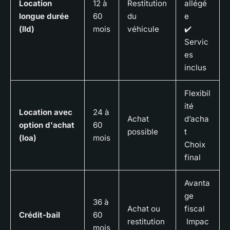
Location
12 à
Restitution
allégé
longue durée
60
du
e
(lld)
mois
véhicule
✔️
Servic
es
inclus
Flexibil
ité
Location avec
24 à
Achat
d’acha
option d'achat
60
possible
t
(loa)
mois
Choix
final
Avanta
ge
36 à
Achat ou
fiscal
Crédit-bail
60
restitution
Impac
mois