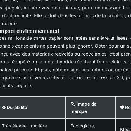
s upcyclé, matière vivante et unique, porte un message fort
 d’authenticité. Elle séduit dans les métiers de la création, d
rculaire.
 impact environnemental
s millions de cartes papier sont jetées sans être utilisées 
ionnels conscients ne peuvent plus ignorer. Opter pour un s
conçu avec des matériaux recyclés ou recyclables, c’est pren
bois récupéré ou le métal hybride réduisent l’empreinte car
rnative pérenne. Et puis, côté design, ces options autorisent 
gravure laser, vernis sélectif, ou encore impression 3D, po
lients inégalés.
🏷️ Image de
♻️ Durabilité
🛡️ R
marque
Très élevée - matière
Écologique,
Modé