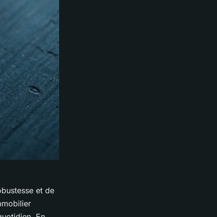
obustesse et de
mmobilier
quotidien. En