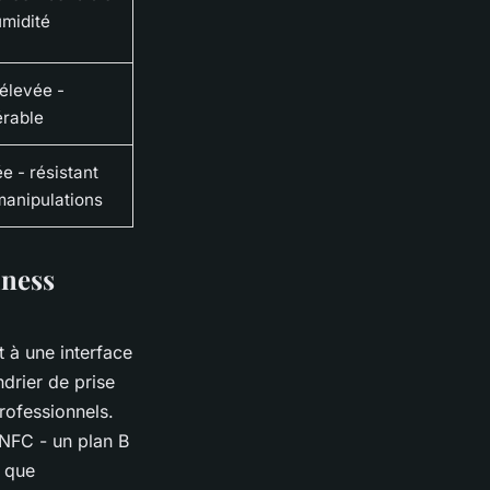
umidité
élevée -
érable
e - résistant
manipulations
iness
t à une interface
drier de prise
rofessionnels.
NFC - un plan B
e que