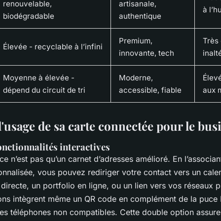
renouvelable,
artisanale,
à l’h
biodégradable
authentique
Premium,
Très 
Élevée - recyclable à l’infini
innovante, tech
inalt
Moyenne à élevée -
Moderne,
Élevé
dépend du circuit de tri
accessible, fiable
aux 
'usage de sa carte connectée pour le bus
onctionnalités interactives
e n’est pas qu’un carnet d’adresses amélioré. En l’associan
nnalisée, vous pouvez rediriger votre contact vers un calen
irecte, un portfolio en ligne, ou un lien vers vos réseaux p
ions intègrent même un QR code en complément de la puce 
 les téléphones non compatibles. Cette double option assur