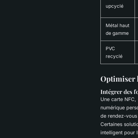
upcyclé
Métal haut
de gamme
PVC
recyclé
Optimiser l
Intégrer des f
Une carte NFC, c
numérique perso
de rendez-vous d
Certaines solut
intelligent pour