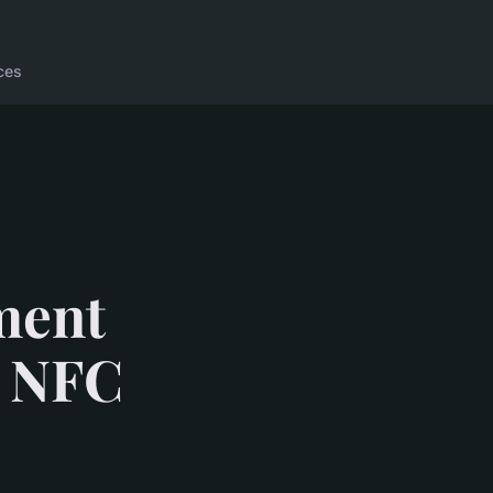
ces
ment
e NFC