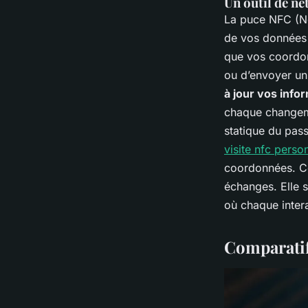
Un outil de ne
La puce NFC (Ne
de vos données p
que vos coordon
ou d’envoyer un 
à jour vos info
chaque changeme
statique du pas
visite nfc perso
coordonnées. Ce 
échanges. Elle s
où chaque inter
Comparatif