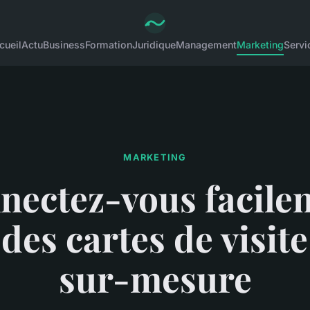
cueil
Actu
Business
Formation
Juridique
Management
Marketing
Servi
MARKETING
nectez-vous facile
 des cartes de visit
sur-mesure