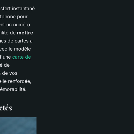
sfert instantané
artphone pour
ment un numéro
ilité de
mettre
nes de cartes à
vec le modèle
 d'une
carte de
né de
n de vos
lle renforcée,
émorabilité.
ctés