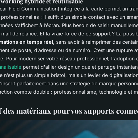
tworking hybride et réutilisable
ar Field Communication) intégrée à la carte permet un tran
rofessionnelles : il suffit d’un simple contact avec un sm
nées s’affichent à l’écran. Plus besoin de saisir manuelle
mail de relance. Et la vraie force de ce support ? La possib
rmations en temps réel
, sans avoir à réimprimer des centai
nt de poste, d’adresse ou de numéro. C’est une rupture a
sé. Pour moderniser votre réseau professionnel, l'adoption
nnalisable
permet d'allier design unique et partage instanta
n’est plus un simple bristol, mais un levier de digitalisatio
’inscrit parfaitement dans une stratégie de marque personne
action compte double : professionnalisme, technologie et m
 des matériaux pour vos supports conne