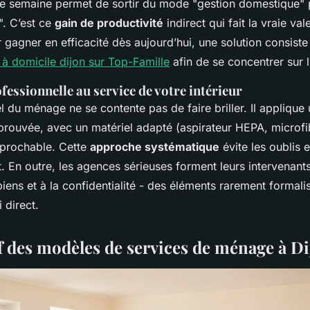
e semaine permet de sortir du mode "gestion domestique" 
". C’est ce
gain de productivité
indirect qui fait la vraie val
 gagner en efficacité dès aujourd’hui, une solution consiste 
à domicile dijon sur Top-Famille
afin de se concentrer sur l’
fessionnelle au service de votre intérieur
 du ménage ne se contente pas de faire briller. Il applique
rouvée, avec un matériel adapté (aspirateur HEPA, microfib
éprochable. Cette
approche systématique
évite les oublis 
t. En outre, les agences sérieuses forment leurs intervenants
iens et à la confidentialité - des éléments rarement formal
 direct.
 des modèles de services de ménage à D