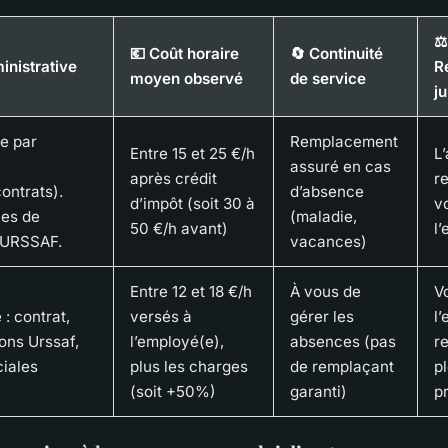
⚖️
💶 Coût horaire
🔄 Continuité
inistrative
R
moyen observé
de service
ju
e par
Remplacement
Entre 15 et 25 €/h
L
,
assuré en cas
après crédit
r
ontrats).
d’absence
d’impôt (soit 30 à
v
ues de
(maladie,
50 €/h avant)
l
 URSSAF.
vacances)
Entre 12 et 18 €/h
À vous de
V
: contrat,
versés à
gérer les
l
ions Urssaf,
l’employé(e),
absences (pas
r
ciales
plus les charges
de remplaçant
p
(soit +50%)
garanti)
p