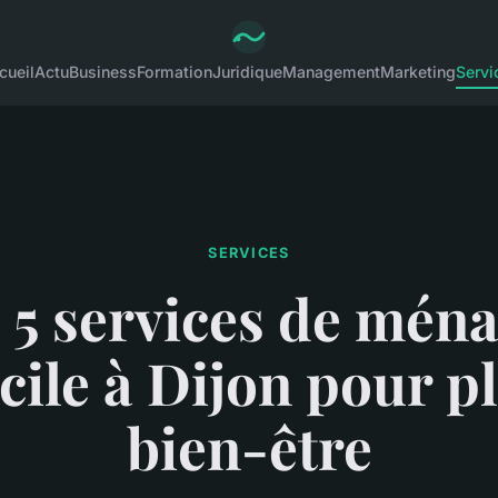
cueil
Actu
Business
Formation
Juridique
Management
Marketing
Servi
SERVICES
 5 services de ména
ile à Dijon pour p
bien-être