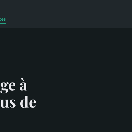
ces
ge à
lus de