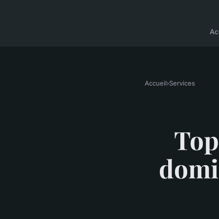
Ac
Accueil
›
Services
Top
domic