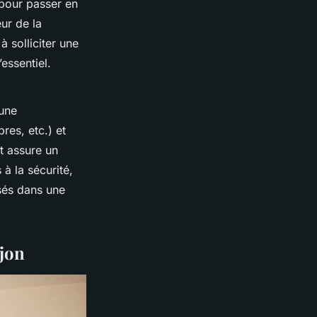
pour passer en
eur de la
à solliciter une
essentiel.
 une
res, etc.) et
et assure un
 à la sécurité,
isés dans une
ijon