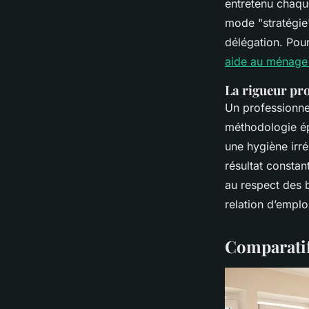
entretenu chaqu
mode "stratégie
délégation. Pour
aide au ménage 
La rigueur pro
Un professionnel
méthodologie ép
une hygiène irr
résultat constan
au respect des b
relation d’emploi
Comparatif