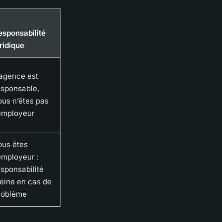
esponsabilité
ridique
’agence est
esponsable,
ous n’êtes pas
’employeur
ous êtes
’employeur :
esponsabilité
leine en cas de
roblème