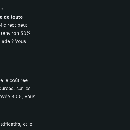
on
e de toute
i direct peut
s (environ 50%
alade ? Vous
e le coût réel
ources, sur les
payée 30 €, vous
ificatifs, et le