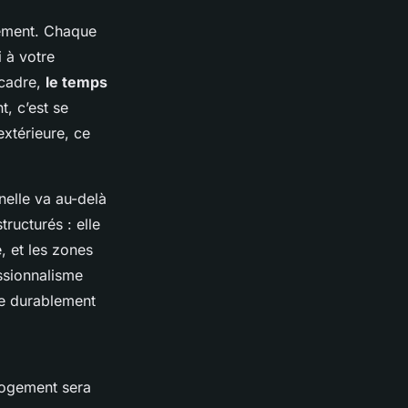
gement. Chaque
i à votre
 cadre,
le temps
t, c’est se
extérieure, ce
.
nelle va au-delà
tructurés : elle
, et les zones
ssionnalisme
ie durablement
 logement sera