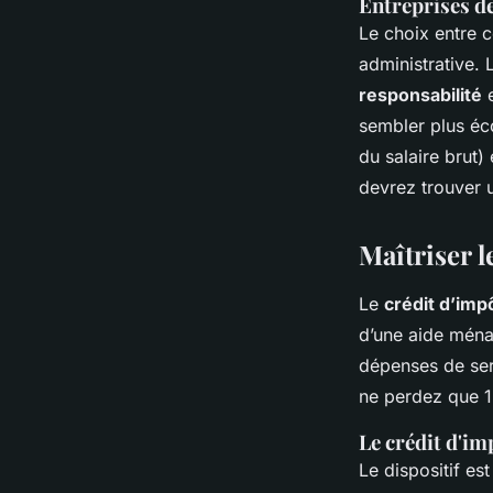
Entreprises de
Le choix entre 
administrative. 
responsabilité
e
sembler plus éc
du salaire brut)
devrez trouver 
Maîtriser l
Le
crédit d’imp
d’une aide ménag
dépenses de ser
ne perdez que 15
Le crédit d'im
Le dispositif est